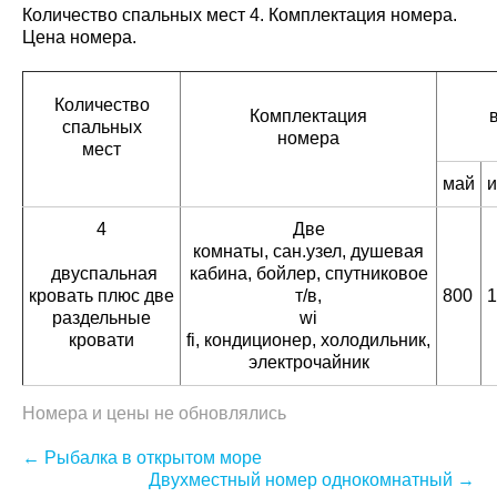
Количество спальных мест 4. Комплектация номера.
Цена номера.
Количество
Комплектация
спальных
номера
мест
май
4
Две
комнаты, сан.узел, душевая
двуспальная
кабина, бойлер, спутниковое
кровать плюс две
т/в,
800
1
раздельные
wi
кровати
fi, кондиционер, холодильник,
электрочайник
Номера и цены не обновлялись
Post
←
Рыбалка в открытом море
Двухместный номер однокомнатный
→
navigation