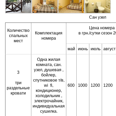
Сан узел
Цена номера
Количество
Комплектация
в грн./сутки сезон 2
спальных
номера
мест
май
июнь
июль
август
Одна жилая
комната, сан.
узел, душевая ,
3
бойлер,
спутниковое т/в,
три
wi fi,
600
1000
1200
1200
раздельные
кондиционер,
кровати
холодильник ,
электрочайник,
индивидуальная
сушилка.